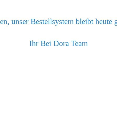
n, unser Bestellsystem bleibt heute 
Ihr Bei Dora Team